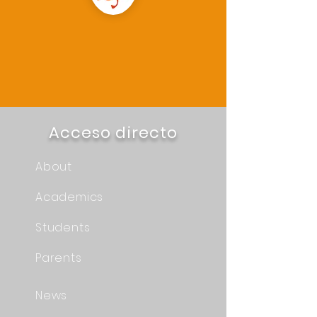
Acceso directo
About
Academics
Students
Parents
News