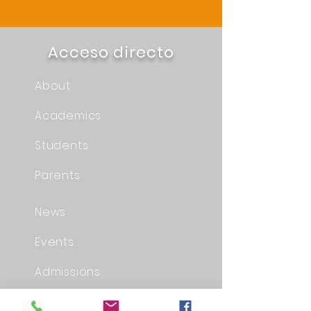
Acceso directo
About
Academics
Students
Parents
News
Events
Admissions
Contact