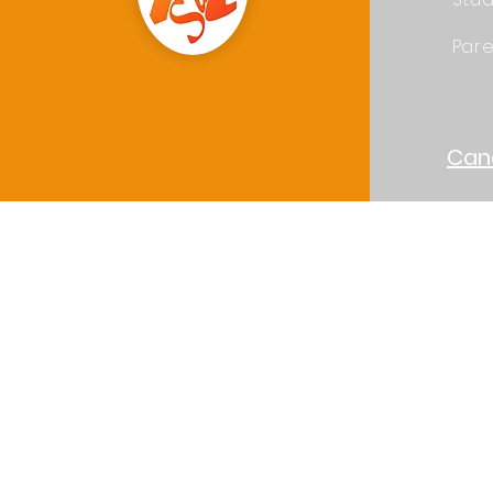
Pare
Can