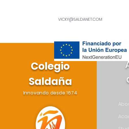
VICKY@SALDANET.COM
Colegio
Saldaña
Innovando desde 1674
Abo
Aca
Stu