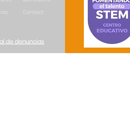
nts
Contact
al de denuncias