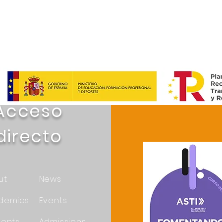
Acceso
directo
ut
News
demics
Events
dents
Admissions