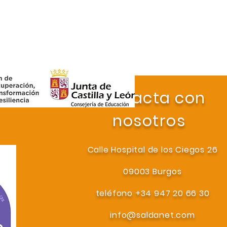
Contacta con
nosotros
Calle Hospital de los Ciegos 26
09003 Burgos
teléfono +34 947 20 66 30
info@saldanet.com