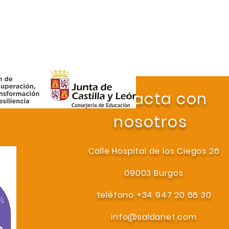
Contacta con
nosotros
Calle Hospital de los Ciegos 26
09003 Burgos
teléfono +34 947 20 66 30
info@saldanet.com