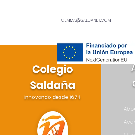
GEMMA@SALDANET.COM
Colegio
Saldaña
Innovando desde 1674
Abo
Aca
Stu