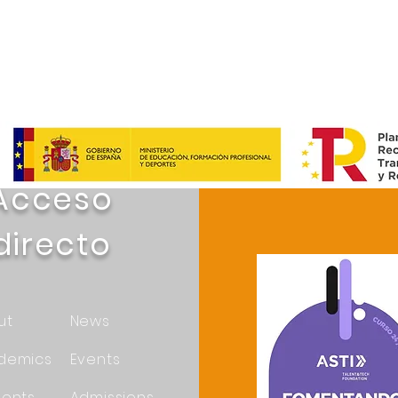
Acceso
directo
ut
News
demics
Events
dents
Admissions