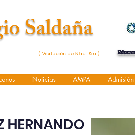
io Saldaña
Educa
( Visitación de Ntra. Sra.)
cenos
Noticias
AMPA
Admisión
Z HERNANDO