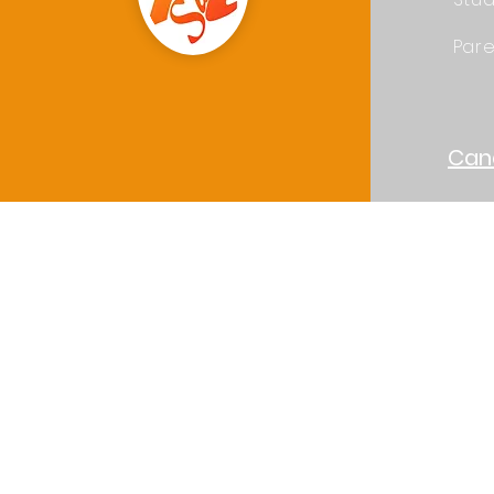
Pare
Can