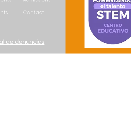
nts
Contact
al de denuncias